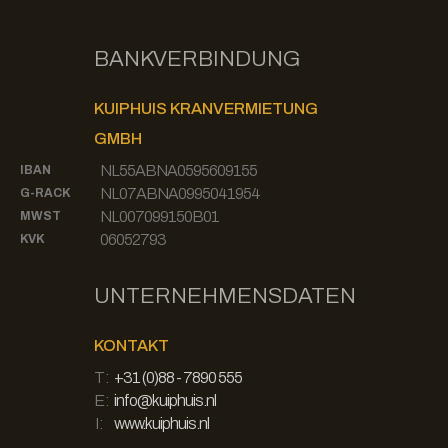
BANKVERBINDUNG
KUIPHUIS KRANVERMIETUNG
GMBH
NL55ABNA0595609155
IBAN
NL07ABNA0995041954
G-RACK
NL007099150B01
MWST
06052793
KVK
UNTERNEHMENSDATEN
KONTAKT
T:
+31 (0)88 - 7890 555
E:
info@kuiphuis.nl
I:
www.kuiphuis.nl