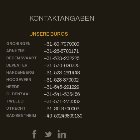
KONTAKTANGABEN
UNSERE BÜROS
+31-50-7979000
GRONINGEN
+31-26-8700171
ARNHEIM
+31-523-232225
DEDEMSVAART
+31-570-626325
DEVENTER
+31-523-261448
HARDENBERG
+31-528-870002
HOOGEVEEN
+31-545-291229
NEEDE
+31-541-535456
OLDENZAAL
+31-571-273332
TWELLO
+31-30-8700003
UTRECHT
+49-59246809130
BAD BENTHEIM