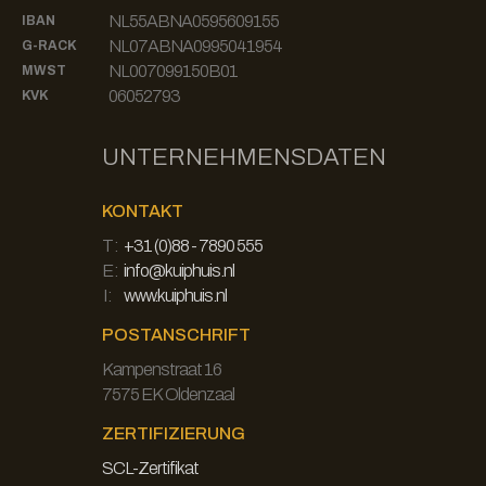
NL55ABNA0595609155
IBAN
NL07ABNA0995041954
G-RACK
NL007099150B01
MWST
06052793
KVK
UNTERNEHMENSDATEN
KONTAKT
T:
+31 (0)88 - 7890 555
E:
info@kuiphuis.nl
I:
www.kuiphuis.nl
POSTANSCHRIFT
Kampenstraat 16
7575 EK Oldenzaal
ZERTIFIZIERUNG
SCL-Zertifikat