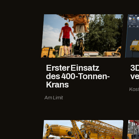
Erster Einsatz
3D
des 400-Tonnen-
ve
Krans
Kos
Am Limit