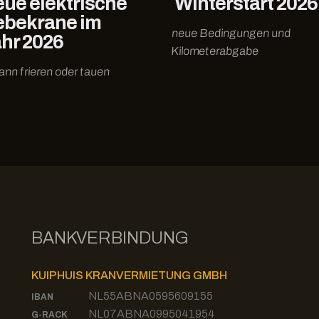
ue elektrische
Winterstart 2026
ebekrane im
neue Bedingungen und
hr 2026
Kilometerabgabe
ann frieren oder tauen
BANKVERBINDUNG
KUIPHUIS KRANVERMIETUNG GMBH
NL55ABNA0595609155
IBAN
NL07ABNA0995041954
G-RACK