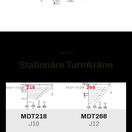
MEHR
Stationäre Turmkräne
kran-index
218
kran-index
268
MDT218
MDT268
J10
J12