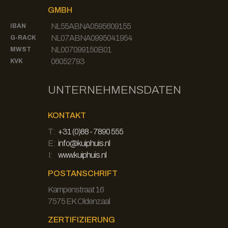
GMBH
NL55ABNA0595609155
IBAN
NL07ABNA0995041954
G-RACK
NL007099150B01
MWST
06052793
KVK
UNTERNEHMENSDATEN
KONTAKT
T:
+31 (0)88 - 7890 555
E:
info@kuiphuis.nl
I:
www.kuiphuis.nl
POSTANSCHRIFT
Kampenstraat 16
7575 EK Oldenzaal
ZERTIFIZIERUNG