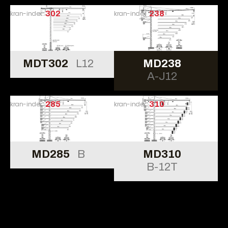
kran-index
302
kran-index
238
MDT302
L12
MD238
A-J12
kran-index
285
kran-index
310
MD285
B
MD310
B-12T