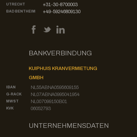
+31-30-8700003
UTRECHT
+49-59246809130
BAD BENTHEIM
BANKVERBINDUNG
KUIPHUIS KRANVERMIETUNG
GMBH
NL55ABNA0595609155
IBAN
NL07ABNA0995041954
G-RACK
NL007099150B01
MWST
06052793
KVK
UNTERNEHMENSDATEN