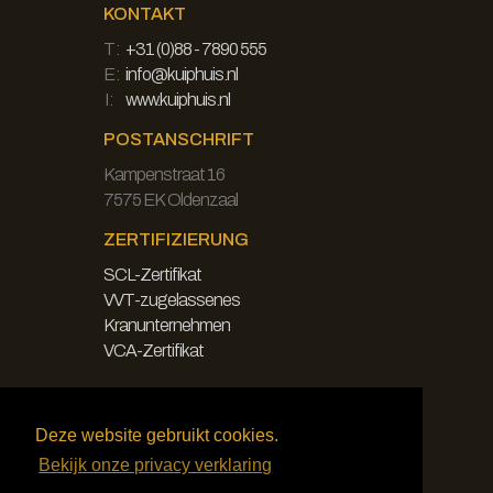
KONTAKT
T:
+31 (0)88 - 7890 555
E:
info@kuiphuis.nl
I:
www.kuiphuis.nl
POSTANSCHRIFT
Kampenstraat 16
7575 EK Oldenzaal
ZERTIFIZIERUNG
SCL-Zertifikat
VVT-zugelassenes
Kranunternehmen
VCA-Zertifikat
LEGAL
Deze website gebruikt cookies.
Haftungsausschluss
Bekijk onze privacy verklaring
Datenschutzbestimmungen