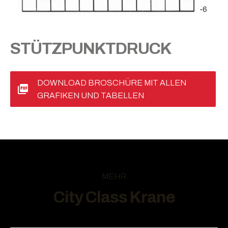
STÜTZPUNKTDRUCK
DOWNLOAD BROSCHÜRE MIT ALLEN
GRAFIKEN UND TABELLEN
MEHR
City Class Krane