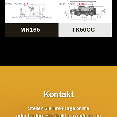
kran-index
17
kran-index
100
MN165
TK50CC
Kontakt
Stellen Sie Ihre Frage online
oder fordern Sie direkt ein Angebot an