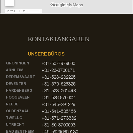
KONTAKTANGABEN
UNSERE BÜROS
+31-50-7979000
GRONINGEN
+31-26-8700171
ARNHEIM
+31-523-232225
DEDEMSVAART
+31-570-626325
DEVENTER
+31-523-261448
HARDENBERG
+31-528-870002
HOOGEVEEN
+31-545-291229
NEEDE
+31-541-535456
OLDENZAAL
+31-571-273332
TWELLO
+31-30-8700003
UTRECHT
+49-59246809130
BAD BENTHEIM