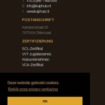
T:
+31 (0)88 - 7890 555
E:
info@kuiphuis.nl
I:
www.kuiphuis.nl
POSTANSCHRIFT
Kampenstraat 16
7575 EK Oldenzaal
ZERTIFIZIERUNG
SCL-Zertifikat
VVT-zugelassenes
Kranunternehmen
VCA-Zertifikat
LEGAL
Deze website gebruikt cookies.
Haftungsausschluss
Bekijk onze privacy verklaring
Datenschutzbestimmungen
Allgemeine Bedingungen und
OK