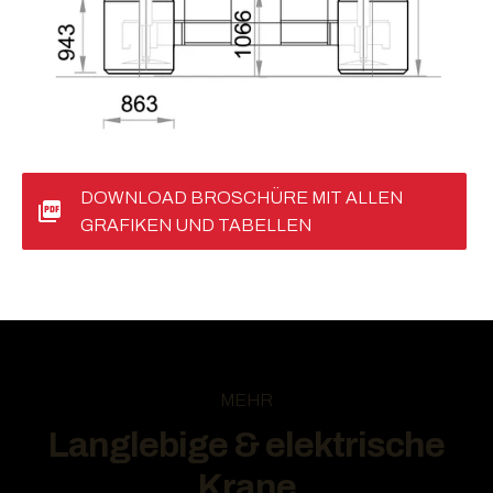
DOWNLOAD BROSCHÜRE MIT ALLEN
GRAFIKEN UND TABELLEN
MEHR
Langlebige & elektrische
Krane