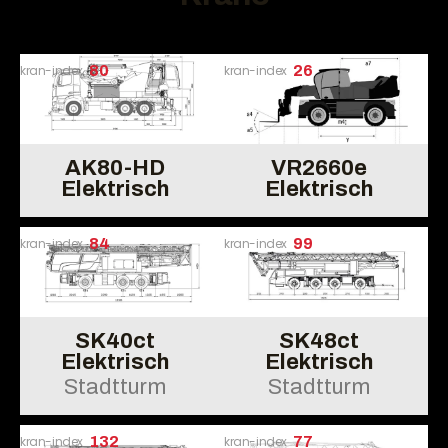
kran-index
80
kran-index
26
AK80-HD
VR2660e
Elektrisch
Elektrisch
kran-index
84
kran-index
99
SK40ct
SK48ct
Elektrisch
Elektrisch
Stadtturm
Stadtturm
kran-index
132
kran-index
77