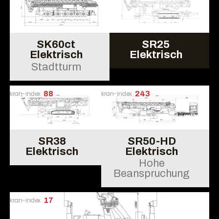
SK60ct
SR25
Elektrisch
Elektrisch
Stadtturm
kran-index
88
kran-index
243
SR38
SR50-HD
Elektrisch
Elektrisch
Hohe
Beanspruchung
kran-index
17