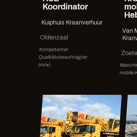
Koordinator
mo
He
Kuiphuis Kraanverhuur
Van 
Oldenzaal
Kran
Kompetenter
Zoet
Qualitätsbeauftragter
(m/w)
Maschin
mobile 