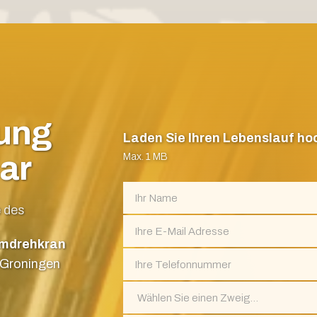
ung
Laden Sie Ihren Lebenslauf ho
ar
Max. 1 MB
e des
rmdrehkran
Groningen