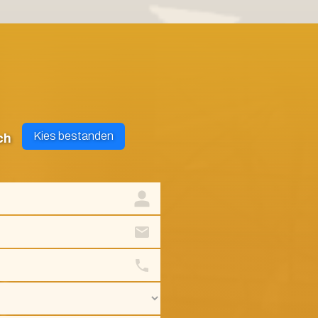
Kies bestanden
ch