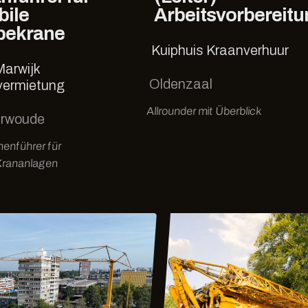
bile
Arbeitsvorbereitu
bekrane
Kuiphuis Kraanverhuur
Marwijk
Oldenzaal
vermietung
Allrounder mit Überblick
erwoude
enführer für
Krananlagen