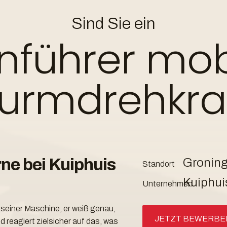
Kranführer mobil
ht
Sind Sie ein
nführer mob
antworten Sie
onl
urmdrehkr
ne bei Kuiphuis
Gronin
Standort
Kuiphui
Unternehmen
t seiner Maschine, er weiß genau,
JETZT BEWERBE
 reagiert zielsicher auf das, was