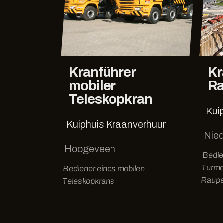
Kranführer
Kr
mobiler
Ra
Teleskopkran
Kui
Kuiphuis Kraanverhuur
Nie
Hoogeveen
Bedie
Turmd
Bediener eines mobilen
Raupe
Teleskopkrans