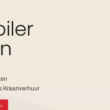
er Turmdrehkran
iler
info@kuiphuis.nl
ine
oder über
an
gen
s Kraanverhuur
N