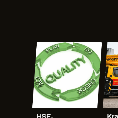
HSE-
Kra