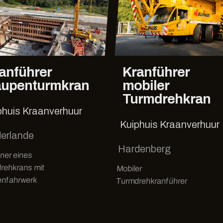
anführer
Kranführer
upenturmkran
mobiler
Turmdrehkran
phuis Kraanverhuur
Kuiphuis Kraanverhuur
derlande
Hardenberg
ner eines
rehkrans mit
Mobiler
nfahrwerk
Turmdrehkranführer