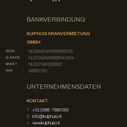
BANKVERBINDUNG
KUIPHUIS KRANVERMIETUNG
GMBH
NL55ABNA0595609155
IBAN
NL07ABNA0995041954
G-RACK
NL007099150B01
MWST
06052793
KVK
UNTERNEHMENSDATEN
KONTAKT
T:
+31 (0)88 - 7890 555
E:
info@kuiphuis.nl
I:
www.kuiphuis.nl