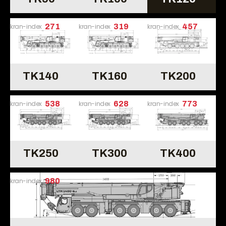
kran-index
271
kran-index
319
kran-index
457
TK140
TK160
TK200
kran-index
538
kran-index
628
kran-index
773
TK250
TK300
TK400
kran-index
980