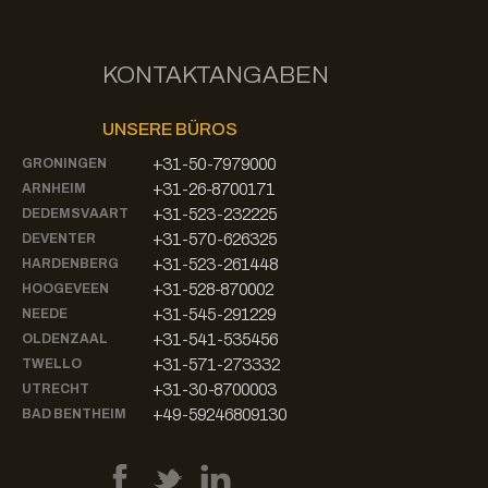
KONTAKTANGABEN
UNSERE BÜROS
+31-50-7979000
GRONINGEN
+31-26-8700171
ARNHEIM
+31-523-232225
DEDEMSVAART
+31-570-626325
DEVENTER
+31-523-261448
HARDENBERG
+31-528-870002
HOOGEVEEN
+31-545-291229
NEEDE
+31-541-535456
OLDENZAAL
+31-571-273332
TWELLO
+31-30-8700003
UTRECHT
+49-59246809130
BAD BENTHEIM