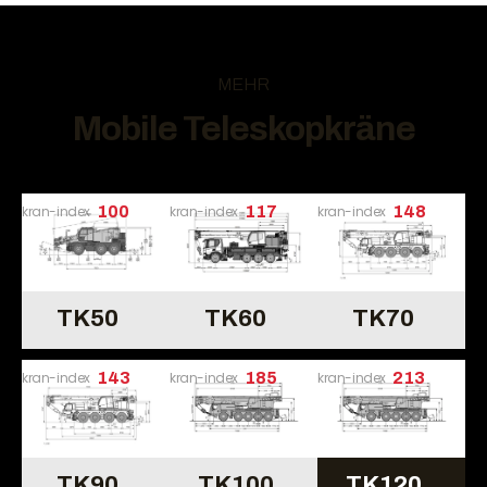
MEHR
Mobile Teleskopkräne
kran-index
100
kran-index
117
kran-index
148
TK50
TK60
TK70
kran-index
143
kran-index
185
kran-index
213
TK90
TK100
TK120