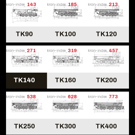
kran-index
143
kran-index
185
kran-index
213
TK90
TK100
TK120
kran-index
271
kran-index
319
kran-index
457
TK140
TK160
TK200
kran-index
538
kran-index
628
kran-index
773
TK250
TK300
TK400