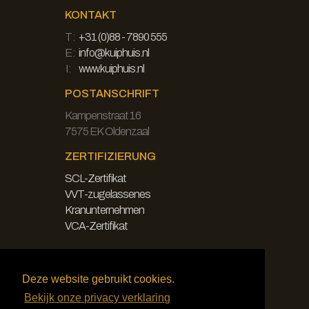
KONTAKT
T:
+31 (0)88 - 7890 555
E:
info@kuiphuis.nl
I:
www.kuiphuis.nl
POSTANSCHRIFT
Kampenstraat 16
7575 EK Oldenzaal
ZERTIFIZIERUNG
SCL-Zertifikat
VVT-zugelassenes
Kranunternehmen
VCA-Zertifikat
LEGAL
Deze website gebruikt cookies.
Haftungsausschluss
Bekijk onze privacy verklaring