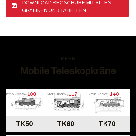
DOWNLOAD BROSCHÜRE MIT ALLEN
GRAFIKEN UND TABELLEN
MEHR
Mobile Teleskopkräne
kran-index
100
kran-index
117
kran-index
148
TK50
TK60
TK70