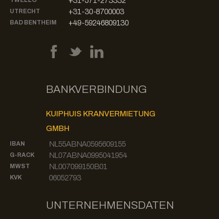
+31-571-273332
TWELLO
+31-30-8700003
UTRECHT
+49-59246809130
BAD BENTHEIM
BANKVERBINDUNG
KUIPHUIS KRANVERMIETUNG
GMBH
NL55ABNA0595609155
IBAN
NL07ABNA0995041954
G-RACK
NL007099150B01
MWST
06052793
KVK
UNTERNEHMENSDATEN